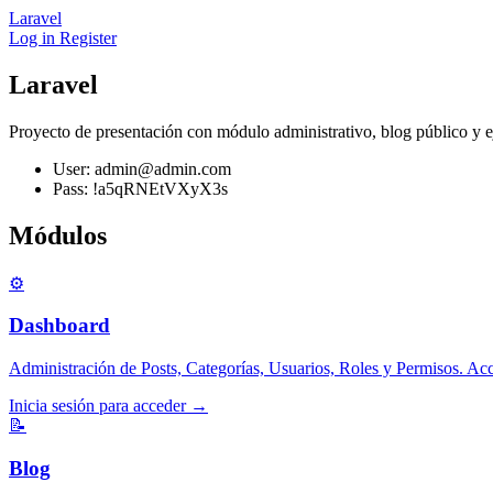
Laravel
Log in
Register
Laravel
Proyecto de presentación con módulo administrativo, blog público y e
User: admin@admin.com
Pass: !a5qRNEtVXyX3s
Módulos
⚙️
Dashboard
Administración de Posts, Categorías, Usuarios, Roles y Permisos. Acc
Inicia sesión para acceder →
📝
Blog